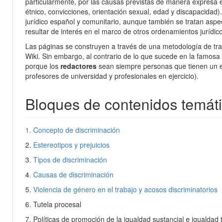
particularmente, por las causas previstas de manera expresa e
étnico, convicciones, orientación sexual, edad y discapacidad)
jurídico español y comunitario, aunque también se tratan asp
resultar de interés en el marco de otros ordenamientos jurídic
Las páginas se construyen a través de una metodología de traba
Wiki. Sin embargo, al contrario de lo que sucede en la famosa
porque los
redactores
sean siempre personas que tienen un e
profesores de universidad y profesionales en ejercicio).
Bloques de contenidos temát
adismo
1. Concepto de discriminación
2.
Estereotipos y prejuicios
3
. Tipos de discriminación
4
. Causas de discriminación
5.
Violencia de género en el trabajo y acosos discriminatorios
6. Tutela procesal
7. Políticas de promoción de la igualdad sustancial e igualdad 