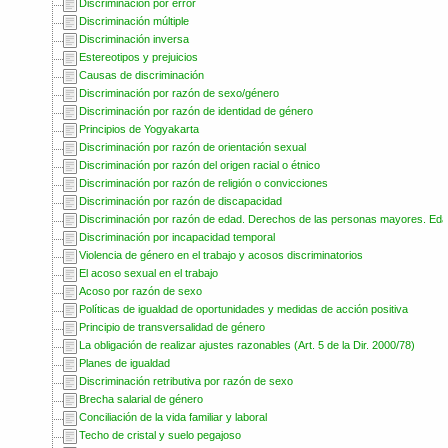
Discriminación por error
Discriminación múltiple
Discriminación inversa
Estereotipos y prejuicios
Causas de discriminación
Discriminación por razón de sexo/género
Discriminación por razón de identidad de género
Principios de Yogyakarta
Discriminación por razón de orientación sexual
Discriminación por razón del origen racial o étnico
Discriminación por razón de religión o convicciones
Discriminación por razón de discapacidad
Discriminación por razón de edad. Derechos de las personas mayores. Ed
Discriminación por incapacidad temporal
Violencia de género en el trabajo y acosos discriminatorios
El acoso sexual en el trabajo
Acoso por razón de sexo
Políticas de igualdad de oportunidades y medidas de acción positiva
Principio de transversalidad de género
La obligación de realizar ajustes razonables (Art. 5 de la Dir. 2000/78)
Planes de igualdad
Discriminación retributiva por razón de sexo
Brecha salarial de género
Conciliación de la vida familiar y laboral
Techo de cristal y suelo pegajoso