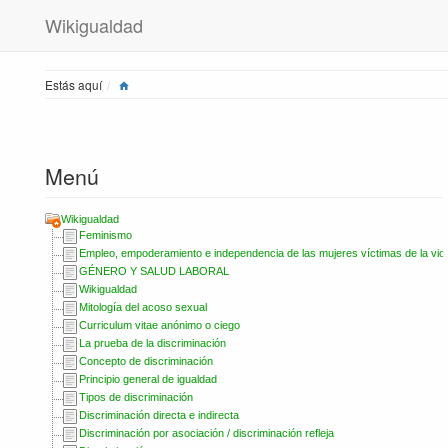
Wikigualdad
Home
Estás aquí
Menú
Wikigualdad
Feminismo
Empleo, empoderamiento e independencia de las mujeres víctimas de la vio
GÉNERO Y SALUD LABORAL
Wikigualdad
Mitología del acoso sexual
Curriculum vitae anónimo o ciego
La prueba de la discriminación
Concepto de discriminación
Principio general de igualdad
Tipos de discriminación
Discriminación directa e indirecta
Discriminación por asociación / discriminación refleja