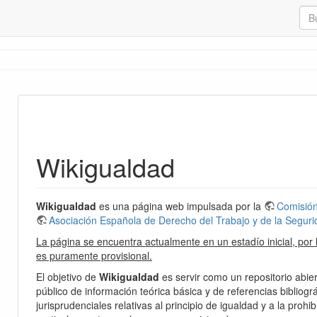
Wikigualdad
lencia de género
Wikigualdad
es una página web impulsada por la
Comisión
Asociación Española de Derecho del Trabajo y de la Seguri
La página se encuentra actualmente en un estadío inicial, por
es puramente provisional.
El objetivo de
Wikigualdad
es servir como un repositorio abier
público de información teórica básica y de referencias bibliográ
jurisprudenciales relativas al principio de igualdad y a la prohi