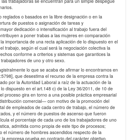
ue las trabajadoras se encuentran para un simple despegue
marios.
 reglados o basados en la libre designación o en la
bertura de puestos o asignación de tareas y
 mayor dedicación o intensificación al trabajo fuera del
 contribuyen a poner trabas a las mujeres en comparación
la importancia de una recta aplicación de lo dispuesto en el
el trabajo, según el cual será la negociación colectiva la
rechos conforme a criterios y sistemas que garantices la
e trabajadores de uno y otro sexo.
gistralmente lo que se acaba de afirmar lo encontramos en
:5798], que desestima el recurso de la empresa contra la
ado por la Autoridad Laboral a raíz de la actuación de la
lo dispuesto en el art.148 c) de la Ley 36/2011, de 10 de
 del proceso gira en torno a una posible práctica empresarial
distribución comercial— con motivo de la promoción del
total de empleados de cada centro de trabajo, el número de
zados, y el número de puestos de ascenso que fueron
lcula el porcentaje de cada uno de los trabajadores de uno
stica, admitida como propia de este tipo de procesos;
do el número de hombres ascendidos respecto de la
or la empresa prueba en contrario del carácter objetivo,