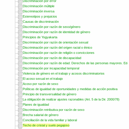
Discriminación por error
Discriminación múltiple
Discriminación inversa
Estereotipos y prejuicios
Causas de discriminación
Discriminación por razón de sexo/género
Discriminación por razón de identidad de género
Principios de Yogyakarta
Discriminación por razón de orientación sexual
Discriminación por razón del origen racial o étnico
Discriminación por razón de religión o convicciones
Discriminación por razón de discapacidad
Discriminación por razón de edad. Derechos de las personas mayores. Ed
Discriminación por incapacidad temporal
Violencia de género en el trabajo y acosos discriminatorios
El acoso sexual en el trabajo
Acoso por razón de sexo
Políticas de igualdad de oportunidades y medidas de acción positiva
Principio de transversalidad de género
La obligación de realizar ajustes razonables (Art. 5 de la Dir. 2000/78)
Planes de igualdad
Discriminación retributiva por razón de sexo
Brecha salarial de género
Conciliación de la vida familiar y laboral
Techo de cristal y suelo pegajoso