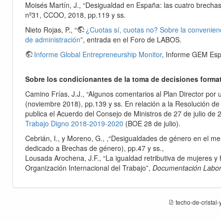
Moisés Martín, J., “Desigualdad en España: las cuatro brechas
nº31, CCOO, 2018, pp.119 y ss.
Nieto Rojas, P., “
¿Cuotas sí, cuotas no? Sobre la convenien
de administración
”, entrada en el Foro de LABOS.
Informe Global Entrepreneurship Monitor
, Informe GEM Es
Sobre los condicionantes de la toma de decisiones forma
Camino Frías, J.J., “Algunos comentarios al Plan Director po
(noviembre 2018), pp.139 y ss. En relación a la Resolución de 
publica el Acuerdo del Consejo de Ministros de 27 de julio de 
Trabajo Digno 2018-2019-2020
(BOE 28 de julio).
Cebrián, I., y Moreno, G., ,“Desigualdades de género en el me
dedicado a Brechas de género), pp.47 y ss.,
Lousada Arochena, J.F., “La igualdad retributiva de mujeres y
Organización Internacional del Trabajo”,
Documentación Labora
techo-de-cristal-