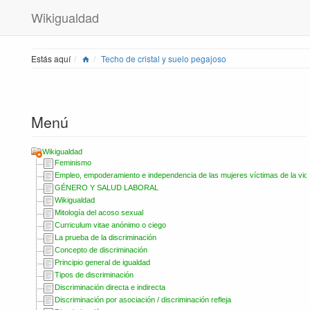
Wikigualdad
Home
Estás aquí
Techo de cristal y suelo pegajoso
Menú
Wikigualdad
Feminismo
Empleo, empoderamiento e independencia de las mujeres víctimas de la vio
GÉNERO Y SALUD LABORAL
Wikigualdad
Mitología del acoso sexual
Curriculum vitae anónimo o ciego
La prueba de la discriminación
Concepto de discriminación
Principio general de igualdad
Tipos de discriminación
Discriminación directa e indirecta
Discriminación por asociación / discriminación refleja