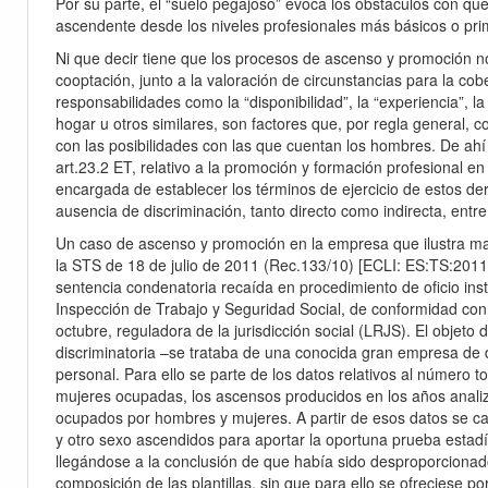
Por su parte, el “suelo pegajoso” evoca los obstáculos con q
ascendente desde los niveles profesionales más básicos o pri
Ni que decir tiene que los procesos de ascenso y promoción no
cooptación, junto a la valoración de circunstancias para la co
responsabilidades como la “disponibilidad”, la “experiencia”, la
hogar u otros similares, son factores que, por regla general,
con las posibilidades con las que cuentan los hombres. De ahí 
art.23.2 ET, relativo a la promoción y formación profesional en 
encargada de establecer los términos de ejercicio de estos de
ausencia de discriminación, tanto directo como indirecta, entr
Un caso de ascenso y promoción en la empresa que ilustra ma
adismo
la STS de 18 de julio de 2011 (Rec.133/10) [ECLI: ES:TS:2011
sentencia condenatoria recaída en procedimiento de oficio inst
Inspección de Trabajo y Seguridad Social, de conformidad con 
octubre, reguladora de la jurisdicción social (LRJS). El objeto
discriminatoria –se trataba de una conocida gran empresa de 
personal. Para ello se parte de los datos relativos al número 
mujeres ocupadas, los ascensos producidos en los años anali
ocupados por hombres y mujeres. A partir de esos datos se ca
y otro sexo ascendidos para aportar la oportuna prueba estadí
llegándose a la conclusión de que había sido desproporciona
composición de las plantillas, sin que para ello se ofreciese p