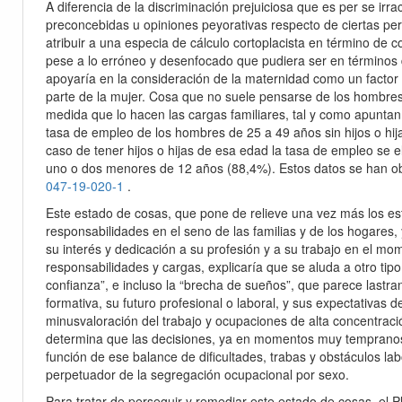
A diferencia de la discriminación prejuiciosa que es per se irra
preconcebidas u opiniones peyorativas respecto de ciertas pers
atribuir a una especia de cálculo cortoplacista en término de c
pese a lo erróneo y desenfocado que pudiera ser en términos de
apoyaría en la consideración de la maternidad como un factor
parte de la mujer. Cosa que no suele pensarse de los hombres
medida que lo hacen las cargas familiares, tal y como apuntan
tasa de empleo de los hombres de 25 a 49 años sin hijos o hi
caso de tener hijos o hijas de esa edad la tasa de empleo se 
uno o dos menores de 12 años (88,4%). Estos datos se han o
047-19-020-1
.
Este estado de cosas, que pone de relieve una vez más los est
responsabilidades en el seno de las familias y de los hogares, 
su interés y dedicación a su profesión y a su trabajo en el 
responsabilidades y cargas, explicaría que se aluda a otro tip
confianza”, e incluso la “brecha de sueños”, que parece lastran
formativa, su futuro profesional o laboral, y sus expectativas 
minusvaloración del trabajo y ocupaciones de alta concentraci
determina que las decisiones, ya en momentos muy tempranos 
función de ese balance de dificultades, trabas y obstáculos la
perpetuador de la segregación ocupacional por sexo.
Para tratar de perseguir y remediar este estado de cosas, el