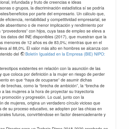
cional, infundada y fruto de creencias e ideas
onas o grupos, la discriminación estadística sí se podría
ostes/beneficios por parte del empresario. Un cálculo que,
 eficiencia, rentabilidad y competitividad empresarial, se
 de absentismo o de menor implicación y rendimiento por
 “proveedores” con hijos, cuya tasa de empleo se eleva a
 los datos del INE disponibles (2017), que muestran que la
jas menores de 12 años es de 83,0%; mientras que en el
eleva al 88,0%. El valor más alto en hombres se alcanza con
btenido del
Boletín Igualdad en la Empresa (BIE) NIPO:
ereotipos existentes en relación con la asunción de las
y que coloca por definición a la mujer en riesgo de perder
momento en que “haya de ocuparse” de asumir dichas
o de brechas, como la “brecha de ambición”, la “brecha de
 a las mujeres a la hora de proyectar su trayectoria
de promoción y progresión. Lo cual, junto con la
ón de mujeres, origina un verdadero círculo vicioso que
de su proceso educativo, se adopten por las chicas en
borales futuros, convirtiéndose en factor desencadenante y
 Plan Director para un Trabajo Digno 2018-2020 aprobado en