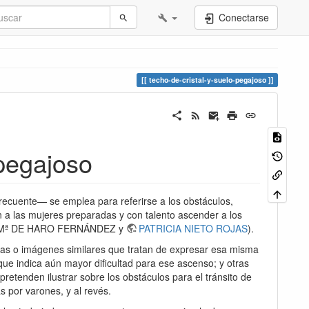
Conectarse
techo-de-cristal-y-suelo-pegajoso
 pegajoso
frecuente— se emplea para referirse a los obstáculos,
n a las mujeres preparadas y con talento ascender a los
(A. Mª DE HARO FERNÁNDEZ y
PATRICIA NIETO ROJAS
).
ras o imágenes similares que tratan de expresar esa misma
que indica aún mayor dificultad para ese ascenso; y otras
retenden ilustrar sobre los obstáculos para el tránsito de
 por varones, y al revés.