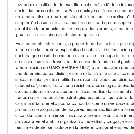
razonable y justificado de esa diferencia, más allá de la invoca
decidir las promociones. La Sala concluye calificando como di
n
en la mera discrecionalidad, sin publicidad, con “secretismo”
cooptación basado en la evaluación continuada por el superior
propiciaba la promoción de los empleados varones; sumado a 
igualmente de la simple potestad empresarial.
Es sumamente interesante, a propósito de los
factores psicoló
lo que dice la literatura especializada sobre la discriminación p
doctrina que desde la economía laboral se ha ocupado de anal
de discriminación a través del denominado “modelo del gusto 
la formulación de GARY BECKER,1957) que nos aclara que se 
una determinada condición, y sería extensiva no sólo al sexo de
sexual, religión, y otra multitud de circunstancias o condicion
estadística”, consistiría en una resistencia psicológica derivada
de una valoración de las características medias del grupo al q
traduciría en una decisión estratégica basada en considerar la
carga familiar que ello podría comportar como un verdadero de
promoción o asignación de mayores responsabilidades al cole
circunstancias la mujer se involucrará menos, reducirá la int
provocará en el ámbito organizativo molestias y cargas, y en de
resulta evidente, se traduce en la preferencia por el empleo d