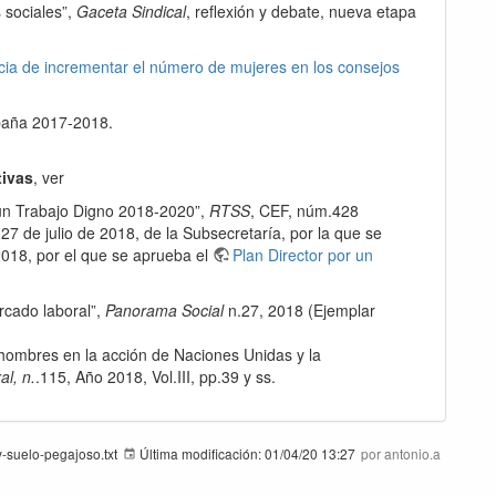
 sociales”,
Gaceta Sindical
, reflexión y debate, nueva etapa
cia de incrementar el número de mujeres en los consejos
paña 2017-2018.
tivas
, ver
r un Trabajo Digno 2018-2020”,
RTSS
, CEF, núm.428
27 de julio de 2018, de la Subsecretaría, por la que se
2018, por el que se aprueba el
Plan Director por un
rcado laboral”,
Panorama Social
n.27, 2018 (Ejemplar
 hombres en la acción de Naciones Unidas y la
l, n.
.115, Año 2018, Vol.III, pp.39 y ss.
y-suelo-pegajoso.txt
Última modificación:
01/04/20 13:27
por
antonio.a