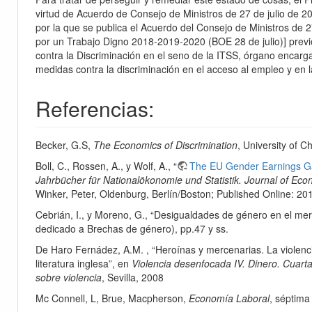
virtud de Acuerdo de Consejo de Ministros de 27 de julio de 20
por la que se publica el Acuerdo del Consejo de Ministros de 2
por un Trabajo Digno 2018-2019-2020 (BOE 28 de julio)] previ
contra la Discriminación en el seno de la ITSS, órgano encarga
medidas contra la discriminación en el acceso al empleo y en 
Referencias:
Becker, G.S,
The Economics of Discrimination
, University of 
Boll, C., Rossen, A., y Wolf, A., “
The EU Gender Earnings Ga
Jahrbücher für Nationalökonomie und Statistik. Journal of Econ
Winker, Peter, Oldenburg, Berlín/Boston; Published Online: 20
Cebrián, I., y Moreno, G., “Desigualdades de género en el mer
dedicado a Brechas de género), pp.47 y ss.
De Haro Fernádez, A.M. , “Heroínas y mercenarias. La violenci
literatura inglesa”, en
Violencia desenfocada IV. Dinero. Cuarta
sobre violencia
, Sevilla, 2008
Mc Connell, L, Brue, Macpherson,
Economía Laboral
, séptima