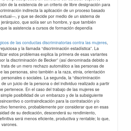
ción de la existencia de un criterio de libre designación para
scriminación indirecta la aplicación de un proceso basado
 –textual—, y que se decide por medio de un sistema de
 jerárquico, que solía ser un hombre, y que también
que la asistencia a cursos de formación dependía
gicos de las conductas discriminatorias contra las mujeres
,
rejuiciosa y la llamada “discriminación estadística”. La
izar estos problemas explica la primera de esas variantes
por la discriminación de Becker” (así denominada debido a
trata de un mero rechazo automático a las personas de
 las personas, sino también a la raza, etnia, orientación
es personales o sociales. La segunda, la “discriminación
 de un juicio de la persona o del individuo realizado a partir
ue pertenece. En el caso del trabajo de las mujeres se
 simple posibilidad de un embarazo y de la subsiguiente
sincentivo o contraindicación para la contratación y/o
ctivo femenino, probablemente por considerar que en esas
ensidad de su dedicación, descenderá su rendimiento,
finitiva será menos eficiente, productiva y rentable; lo que,
e varones.